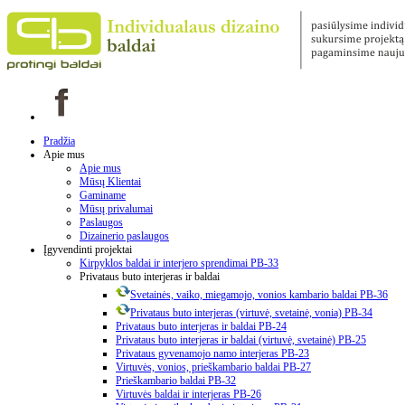
Pradžia
Apie mus
Apie mus
Mūsų Klientai
Gaminame
Mūsų privalumai
Paslaugos
Dizainerio paslaugos
Įgyvendinti projektai
Kirpyklos baldai ir interjero sprendimai PB-33
Privataus buto interjeras ir baldai
Svetainės, vaiko, miegamojo, vonios kambario baldai PB-36
Privataus buto interjeras (virtuvė, svetainė, vonia) PB-34
Privataus buto interjeras ir baldai PB-24
Privataus buto interjeras ir baldai (virtuvė, svetainė) PB-25
Privataus gyvenamojo namo interjeras PB-23
Virtuvės, vonios, prieškambario baldai PB-27
Prieškambario baldai PB-32
Virtuvės baldai ir interjeras PB-26