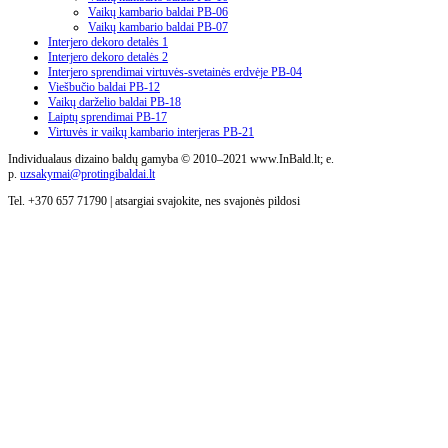
Vaikų kambario baldai PB-06
Vaikų kambario baldai PB-07
Interjero dekoro detalės 1
Interjero dekoro detalės 2
Interjero sprendimai virtuvės-svetainės erdvėje PB-04
Viešbučio baldai PB-12
Vaikų darželio baldai PB-18
Laiptų sprendimai PB-17
Virtuvės ir vaikų kambario interjeras PB-21
Individualaus dizaino baldų gamyba © 2010–2021 www.InBald.lt; e.
p.
uzsakymai@protingibaldai.lt
Tel. +370 657 71790 | atsargiai svajokite, nes svajonės pildosi