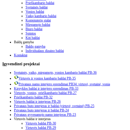
Prieškambario baldai
Svetainės baldai
Vonios baldai
Vaikų kambario baldai
Kompiuterių stalai
Miegamojo baldai
Biuro baldai
Spintos
Kiti baldai
Baldų gamyba
Baldų gamyba
Individualaus dizaino baldai
Kontaktai
Įgyvendinti
projektai
Svetainės, vaiko, miegamojo, vonios kambario baldai PB-36
Virtuvės ir vonios kambario baldai PB-35
Privataus namo interjero sprendimai PB34: virtuvė, svetainė, vonia
Kirpyklos baldai ir interjero sprendimas PB-33
Virtuvės, vonios, prieškambario baldai PB-27
Prieškambario baldai PB-32
Virtuvės baldai ir interjeras PB-26
Privataus buto interjeras ir baldai (virtuvė, svetainė) PB-25
Privataus buto interjeras ir baldai PB-24
Privataus gyvenamojo namo interjeras PB-23
Virtuvės baldai ir interjeras
Virtuvės baldai PB-30
Virtuvės baldai PB-29