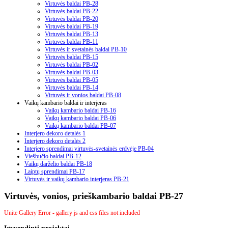
Virtuvės baldai PB-28
Virtuvės baldai PB-22
Virtuvės baldai PB-20
Virtuvės baldai PB-19
Virtuvės baldai PB-13
Virtuvės baldai PB-11
Virtuvės ir svetainės baldai PB-10
Virtuvės baldai PB-15
Virtuvės baldai PB-02
Virtuvės baldai PB-03
Virtuvės baldai PB-05
Virtuvės baldai PB-14
Virtuvės ir vonios baldai PB-08
Vaikų kambario baldai ir interjeras
Vaikų kambario baldai PB-16
Vaikų kambario baldai PB-06
Vaikų kambario baldai PB-07
Interjero dekoro detalės 1
Interjero dekoro detalės 2
Interjero sprendimai virtuvės-svetainės erdvėje PB-04
Viešbučio baldai PB-12
Vaikų darželio baldai PB-18
Laiptų sprendimai PB-17
Virtuvės ir vaikų kambario interjeras PB-21
Virtuvės, vonios, prieškambario baldai PB-27
Unite Gallery Error - gallery js and css files not included
Įgyvendinti
projektai