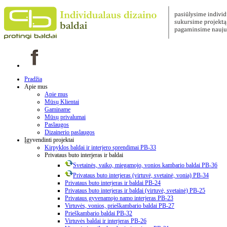
Pradžia
Apie mus
Apie mus
Mūsų Klientai
Gaminame
Mūsų privalumai
Paslaugos
Dizainerio paslaugos
Įgyvendinti projektai
Kirpyklos baldai ir interjero sprendimai PB-33
Privataus buto interjeras ir baldai
Svetainės, vaiko, miegamojo, vonios kambario baldai PB-36
Privataus buto interjeras (virtuvė, svetainė, vonia) PB-34
Privataus buto interjeras ir baldai PB-24
Privataus buto interjeras ir baldai (virtuvė, svetainė) PB-25
Privataus gyvenamojo namo interjeras PB-23
Virtuvės, vonios, prieškambario baldai PB-27
Prieškambario baldai PB-32
Virtuvės baldai ir interjeras PB-26