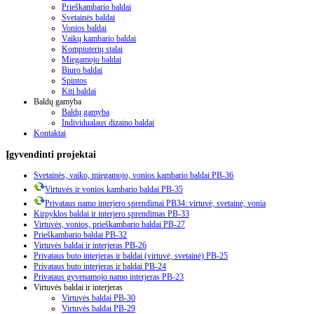
Prieškambario baldai
Svetainės baldai
Vonios baldai
Vaikų kambario baldai
Kompiuterių stalai
Miegamojo baldai
Biuro baldai
Spintos
Kiti baldai
Baldų gamyba
Baldų gamyba
Individualaus dizaino baldai
Kontaktai
Įgyvendinti
projektai
Svetainės, vaiko, miegamojo, vonios kambario baldai PB-36
Virtuvės ir vonios kambario baldai PB-35
Privataus namo interjero sprendimai PB34: virtuvė, svetainė, vonia
Kirpyklos baldai ir interjero sprendimas PB-33
Virtuvės, vonios, prieškambario baldai PB-27
Prieškambario baldai PB-32
Virtuvės baldai ir interjeras PB-26
Privataus buto interjeras ir baldai (virtuvė, svetainė) PB-25
Privataus buto interjeras ir baldai PB-24
Privataus gyvenamojo namo interjeras PB-23
Virtuvės baldai ir interjeras
Virtuvės baldai PB-30
Virtuvės baldai PB-29