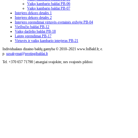
Vaikų kambario baldai PB-06
Vaikų kambario baldai PB-07
Interjero dekoro detalės 1
Interjero dekoro detalės 2
Interjero sprendimai virtuvės-svetainės erdvėje PB-04
Viešbučio baldai PB-12
Vaikų darželio baldai PB-18
Laiptų sprendimai PB-17
Virtuvės ir vaikų kambario interjeras PB-21
Individualaus dizaino baldų gamyba © 2010–2021 www.InBald.lt; e.
p.
uzsakymai@protingibaldai.lt
Tel. +370 657 71790 | atsargiai svajokite, nes svajonės pildosi